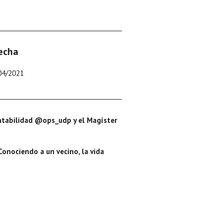
echa
04/2021
entabilidad
@ops_udp
y el Magíster
‘Conociendo a un vecino, la vida