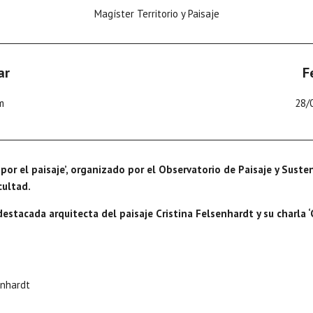
Magíster Territorio y Paisaje
ar
F
m
28/
s por el paisaje’, organizado por el Observatorio de Paisaje y Sust
cultad.
destacada arquitecta del paisaje Cristina Felsenhardt y su charla 
enhardt