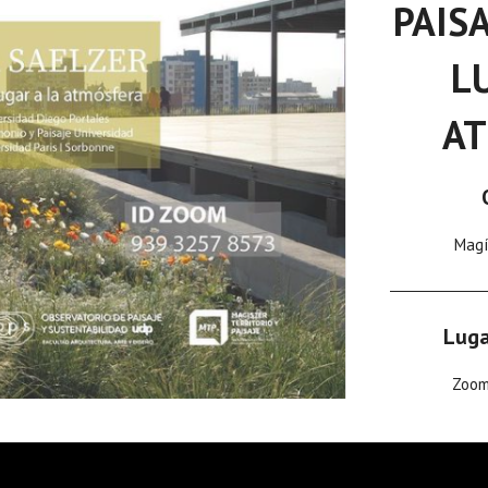
PAISA
L
AT
Magís
Luga
Zoo