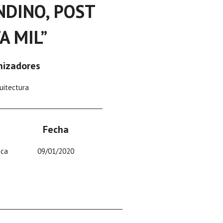
DINO, POST
A MIL”
nizadores
uitectura
Fecha
ica
09/01/2020