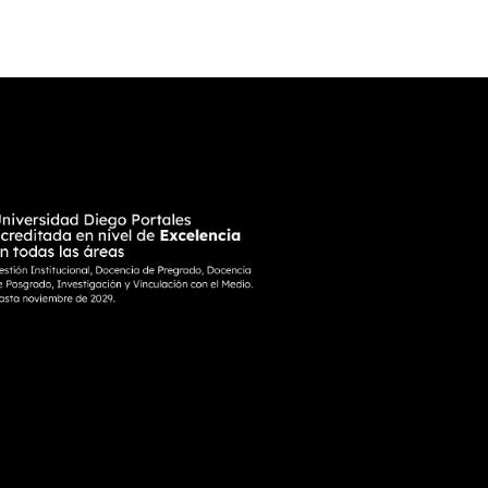
Parque
Sustentable
ín
Peñalolen